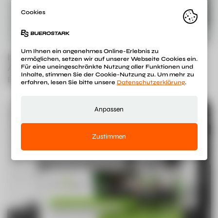
Um Ihnen ein angenehmes Online-Erlebnis zu
hoepperger.at – Eine Website, viele
ermöglichen, setzen wir auf unserer Webseite Cookies ein.
Anwendungen
Für eine uneingeschränkte Nutzung aller Funktionen und
Inhalte, stimmen Sie der Cookie-Nutzung zu. Um mehr zu
Brand
Content
Digital
Boost
erfahren, lesen Sie bitte unsere
Datenschutzerklärung
.
Anpassen
Zustimmen