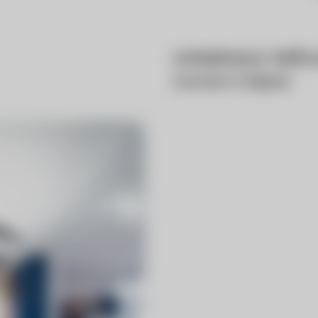
roteskreuz-telfs.
Content
Digital