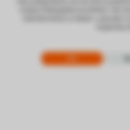
Hier präsentieren wir dir eine Auswahl 
Unsere Philosophie ist einfach: Wir s
nächste Stufe zu heben. Lass dich vo
Expertise 
Alle
B