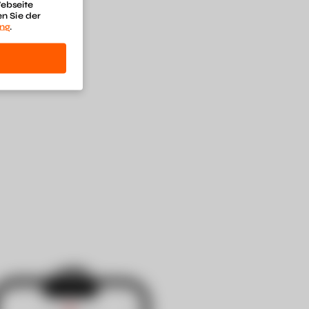
Webseite
n Sie der
ung
.