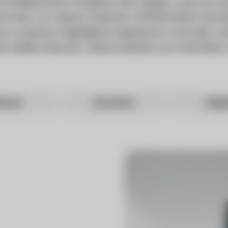
erfolgreicher Projekte, die zeigen, wie wir 
ind hier, um deine Visionen Wirklichkeit werd
n unseren Highlights inspirieren und sieh, 
dir helfen können, deine Marke zum Strahlen 
rand
Content
Digi