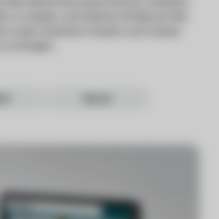
als dein Brand Success Partner arbeiten.
en zu lassen und deinen Erfolg auf die
wie unser kreativer Ansatz und unsere
zu bringen.
tal
Boost