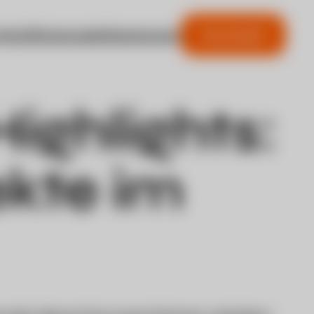
Kontakt
ngen
Showcase
Newsroom
ighlights:
ekte im