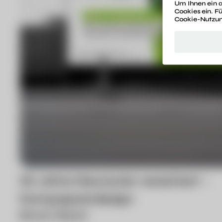
Um Ihnen ein a
Cookies ein. F
Cookie-Nutzung
25 Jahre Neurauter versichert –
Kampagnendesign
Brand
Boost