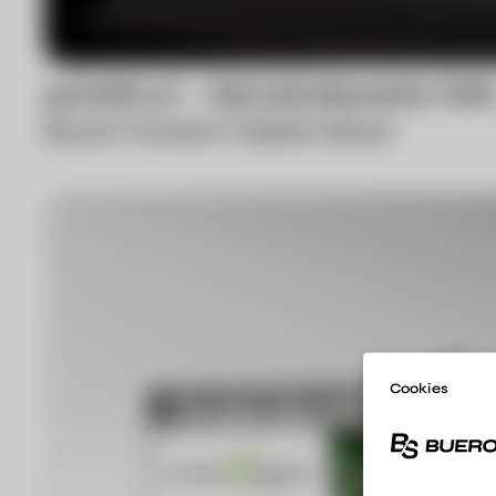
gwtelfs.at – Gemeindewerke Telf
Brand
Content
Digital
Boost