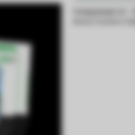
hoepperger.at –
Brand
Content
Di